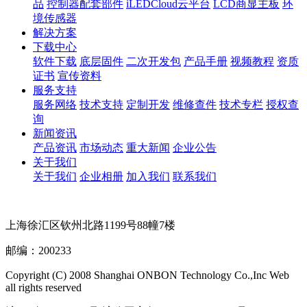
品
控制器配套部件
iLEDCloud云平台
LCD商显主板
环
境传感器
解决方案
下载中心
软件下载
底层固件
二次开发包
产品手册
视频教程
资质
证书
宣传资料
服务支持
服务网络
技术支持
定制开发
维修查件
技术专栏
授权查
询
新闻资讯
产品资讯
市场动态
重大新闻
企业公告
关于我们
关于我们
企业相册
加入我们
联系我们
上海徐汇区钦州北路1199号88幢7楼
邮编：200233
Copyright (C) 2008 Shanghai ONBON Technology Co.,Inc Web
all rights reserved