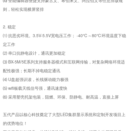
⑽ 全能编辑器便捷支持蒙古文、希伯来文、阿拉伯文等任意排版规
则，轻松实现横屏竖排
2. 稳定
⑴ 抗恶劣环境。3.5V-5.5V宽电压工作； -40℃～80℃环境温度下稳
定工作
⑵ 串口抗静电设计，通讯更加稳定
⑶ BX-5M/5E系列支持服务器模式和互联网传输，对复杂网络环境适
配性极强；长期不掉电稳定通讯
⑷ U盘超强识读，长线驱动能力极强
⑸ wifi板载天线信号强，通讯速度快
⑹ 采用塑壳托架包装，阻燃、环保、防静电、耐高温，直接上屏
五代产品以核心科技奠定了大型LED集群显示系统和定制开发项目上
的优势地位！