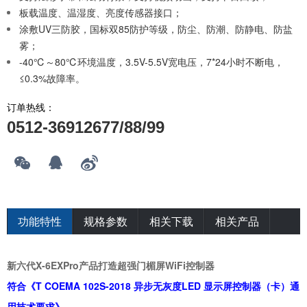
板载温度、温湿度、亮度传感器接口；
涂敷UV三防胶，国标双85防护等级，防尘、防潮、防静电、防盐
雾；
-40℃～80℃环境温度，3.5V-5.5V宽电压，7*24小时不断电，
≤0.3%故障率。
订单热线：
0512-36912677/88/99
功能特性
规格参数
相关下载
相关产品
新六代X-6EXPro产品打造超强门楣屏WiFi控制器
符合《T COEMA 102S-2018 异步无灰度LED 显示屏控制器（卡）通
用技术要求》