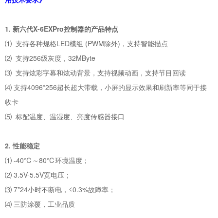
1. 新六代X-6EXPro控制器的产品特点
⑴ 支持各种规格LED模组 (PWM除外)，支持智能描点
⑵ 支持256级灰度，32MByte
⑶ 支持炫彩字幕和炫动背景，支持视频动画，支持节目回读
⑷ 支持4096*256超长超大带载，小屏的显示效果和刷新率等同于接
收卡
⑸ 标配温度、温湿度、亮度传感器接口
2. 性能稳定
⑴ -40℃～80℃环境温度；
⑵ 3.5V-5.5V宽电压；
⑶ 7*24小时不断电，≤0.3%故障率；
⑷ 三防涂覆，工业品质