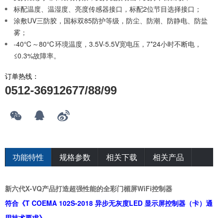
标配温度、温湿度、亮度传感器接口，标配2位节目选择接口；
涂敷UV三防胶，国标双85防护等级，防尘、防潮、防静电、防盐
雾；
-40℃～80℃环境温度，3.5V-5.5V宽电压，7*24小时不断电，
≤0.3%故障率。
订单热线：
0512-36912677/88/99
功能特性
规格参数
相关下载
相关产品
新六代X-VQ产品打造超强性能的全彩门楣屏WiFi控制器
符合《T COEMA 102S-2018 异步无灰度LED 显示屏控制器（卡）通
用技术要求》