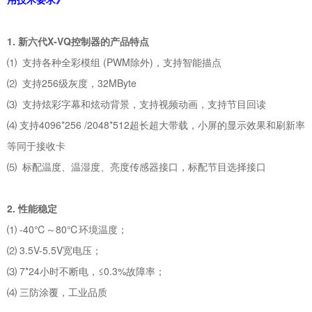
1. 新六代X-VQ控制器的产品特点
⑴ 支持各种全彩模组 (PWM除外)，支持智能描点
⑵ 支持256级灰度，32MByte
⑶ 支持炫彩字幕和炫动背景，支持视频动画，支持节目回读
⑷ 支持4096*256 /2048*512超长超大带载，小屏的显示效果和刷新率
等同于接收卡
⑸ 标配温度、温湿度、亮度传感器接口，标配节目选择接口
2. 性能稳定
⑴ -40℃～80℃环境温度；
⑵ 3.5V-5.5V宽电压；
⑶ 7*24小时不断电，≤0.3%故障率；
⑷ 三防涂覆，工业品质