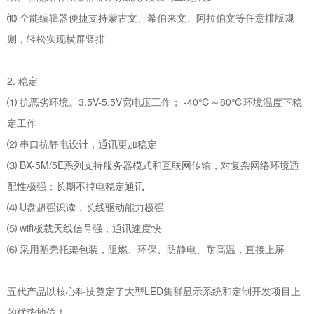
⑽ 全能编辑器便捷支持蒙古文、希伯来文、阿拉伯文等任意排版规
则，轻松实现横屏竖排
2. 稳定
⑴ 抗恶劣环境。3.5V-5.5V宽电压工作； -40℃～80℃环境温度下稳
定工作
⑵ 串口抗静电设计，通讯更加稳定
⑶ BX-5M/5E系列支持服务器模式和互联网传输，对复杂网络环境适
配性极强；长期不掉电稳定通讯
⑷ U盘超强识读，长线驱动能力极强
⑸ wifi板载天线信号强，通讯速度快
⑹ 采用塑壳托架包装，阻燃、环保、防静电、耐高温，直接上屏
五代产品以核心科技奠定了大型LED集群显示系统和定制开发项目上
的优势地位！