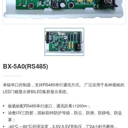
BX-5A0(RS485)
单核串口控制器，支持RS485串行通讯方式。 广泛应用于各种规格的
LED门楣显示屏和LED集群显示系统。
板载标配RS485串行接口，通讯距离≤1200m；
涂敷UV三防胶，国标双85防护等级，防尘、防潮、防静电、防盐
雾；
-40℃～80℃环境温度，3.5V-5.5V宽电压，7*24小时不断电，