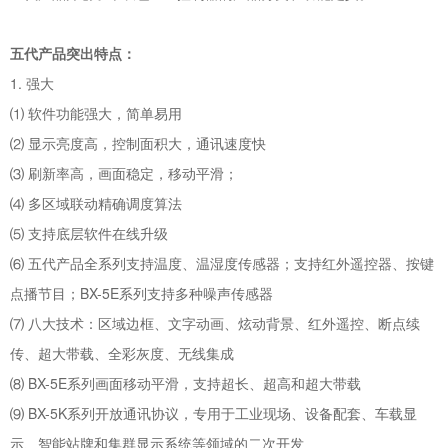
五代产品突出特点：
1. 强大
⑴ 软件功能强大，简单易用
⑵ 显示亮度高，控制面积大，通讯速度快
⑶ 刷新率高，画面稳定，移动平滑；
⑷ 多区域联动精确调度算法
⑸ 支持底层软件在线升级
⑹ 五代产品全系列支持温度、温湿度传感器；支持红外遥控器、按键
点播节目；BX-5E系列支持多种噪声传感器
⑺ 八大技术：区域边框、文字动画、炫动背景、红外遥控、断点续
传、超大带载、全彩灰度、无线集成
⑻ BX-5E系列画面移动平滑，支持超长、超高和超大带载
⑼ BX-5K系列开放通讯协议，专用于工业现场、设备配套、车载显
示、智能站牌和集群显示系统等领域的二次开发