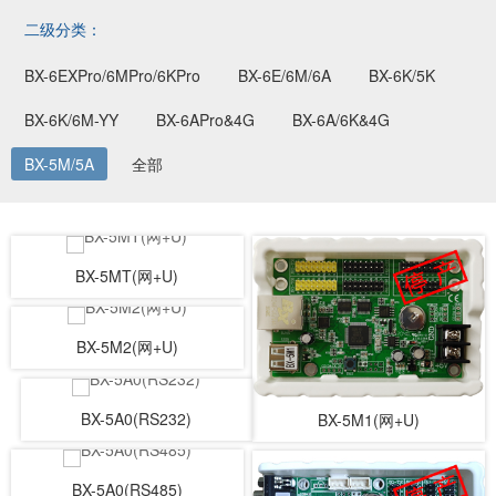
二级分类：
BX-6EXPro/6MPro/6KPro
BX-6E/6M/6A
BX-6K/5K
BX-6K/6M-YY
BX-6APro&4G
BX-6A/6K&4G
BX-5M/5A
全部
BX-5MT(网+U)
BX-5M2(网+U)
BX-5A0(RS232)
BX-5M1(网+U)
BX-5A0(RS485)