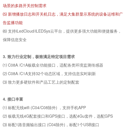
场景的多路开关控制需求
⑸ 新增播放日志和开关机日志，满足大集群显示系统的设备运维和广
告监播功能
⑹ 支持iLedCloud/iLEDSys云平台，提供更多强大功能和便捷服务，
保障信息安全
3. 致力行业定制，极致满足特定项目需求
⑴ C08A /C1A板载全功能接口，适配各类环境监测传感器
⑵ C08A /C1A支持32个动态区域，支持信息实时刷新
⑶
致力更多硬软件和产品工艺上的定制配套
4. 接口丰富
⑴ 标配无线wifi (C04/C08除外) ，支持手机APP
⑵ 板载无线4G配套接口和GPS接口，选配4Gu套件，选配GPS
⑶ 标配1路音频输出接口 (C04除外)，标配1个USB接口