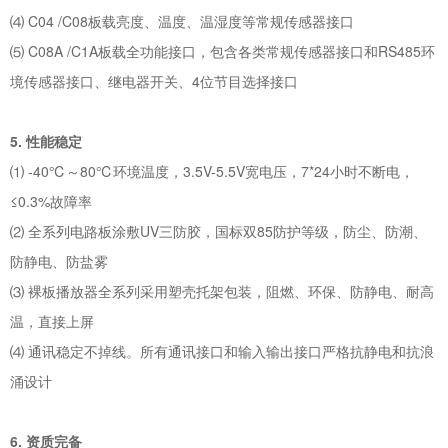
⑷ C04 /C08板载亮度、温度、温湿度等常规传感器接口
⑸ C08A /C1A板载全功能接口，包含各类常规传感器接口和RS485环
境传感器接口、继电器开关、4位节目选择接口
5. 性能稳定
⑴ -40℃～80℃环境温度，3.5V-5.5V宽电压，7*24小时不断电，
≤0.3%故障率
⑵ 全系列电路板涂敷UV三防胶，国标双85防护等级，防尘、防潮、
防静电、防盐雾
⑶ 裸板播放器全系列采用塑壳托架包装，阻燃、环保、防静电、耐高
温，直接上屏
⑷ 通讯稳定不掉线。所有通讯接口和输入输出接口严格抗静电和抗浪
涌设计
6. 资质完备