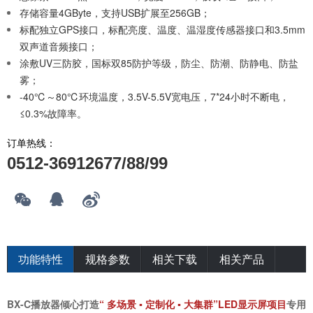
存储容量4GByte，支持USB扩展至256GB；
标配独立GPS接口，标配亮度、温度、温湿度传感器接口和3.5mm
双声道音频接口；
涂敷UV三防胶，国标双85防护等级，防尘、防潮、防静电、防盐
雾；
-40℃～80℃环境温度，3.5V-5.5V宽电压，7*24小时不断电，
≤0.3%故障率。
订单热线：
0512-36912677/88/99
功能特性
规格参数
相关下载
相关产品
BX-C播放器倾心打造
“ 多场景 ▪ 定制化 ▪ 大集群”LED显示屏项目
专用