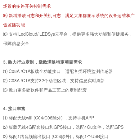
场景的多路开关控制需求
⑸ 新增播放日志和开关机日志，满足大集群显示系统的设备运维和广
告监播功能
⑹ 支持iLedCloud/iLEDSys云平台，提供更多强大功能和便捷服务，
保障信息安全
3. 致力行业定制，极致满足特定项目需求
⑴ C08A /C1A板载全功能接口，适配各类环境监测传感器
⑵ C08A /C1A支持32个动态区域，支持信息实时刷新
⑶
致力更多硬软件和产品工艺上的定制配套
4. 接口丰富
⑴ 标配无线wifi (C04/C08除外) ，支持手机APP
⑵ 板载无线4G配套接口和GPS接口，选配4Gu套件，选配GPS
⑶ 标配1路音频输出接口 (C04除外)，标配1个USB接口