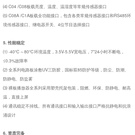
⑷ C04 /C08板载亮度、温度、温湿度等常规传感器接口
⑸ C08A /C1A板载全功能接口，包含各类常规传感器接口和RS485环
境传感器接口、继电器开关、4位节目选择接口
5. 性能稳定
⑴ -40℃～80℃环境温度，3.5V-5.5V宽电压，7*24小时不断电，
≤0.3%故障率
⑵ 全系列电路板涂敷UV三防胶，国标双85防护等级，防尘、防潮、
防静电、防盐雾
⑶ 裸板播放器全系列采用塑壳托架包装，阻燃、环保、防静电、耐高
温，直接上屏
⑷ 通讯稳定不掉线。所有通讯接口和输入输出接口严格抗静电和抗浪
涌设计
6. 资质完备