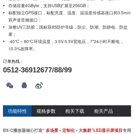
存储容量4GByte，支持USB扩展至256GB；
标配独立GPS接口，标配亮度、温度、温湿度传感器接口和3.5mm
双声道音频接口；
涂敷UV三防胶，国标双85防护等级，防尘、防潮、防静电、防盐
雾；
-40℃～80℃环境温度，3.5V-5.5V宽电压，7*24小时不断电，
≤0.3%故障率。
订单热线：
0512-36912677/88/99
功能特性
规格参数
相关下载
相关产品
BX-C播放器倾心打造
“ 多场景 ▪ 定制化 ▪ 大集群”LED显示屏项目
专用