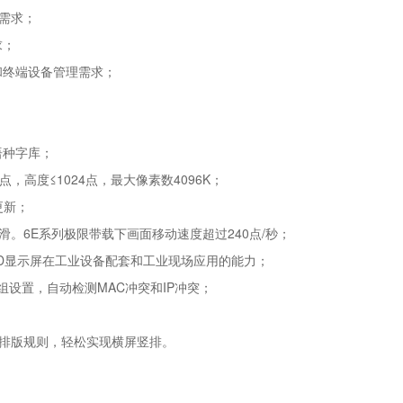
需求；
求；
和终端设备管理需求；
语种字库；
点，高度≤1024点，最大像素数4096K；
更新；
。6E系列极限带载下画面移动速度超过240点/秒；
LED显示屏在工业设备配套和工业现场应用的能力；
组设置，自动检测MAC冲突和IP冲突；
意排版规则，轻松实现横屏竖排。