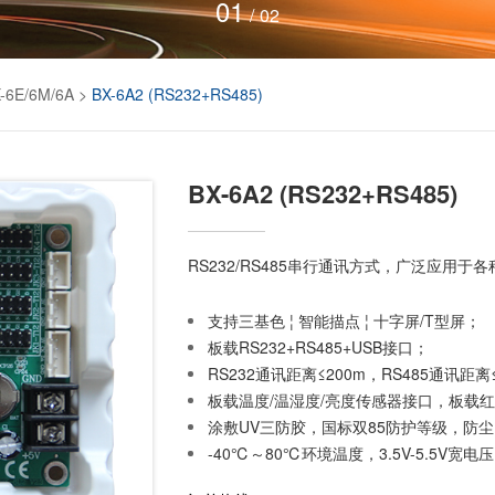
02
/
02
-6E/6M/6A
>
BX-6A2 (RS232+RS485)
BX-6A2 (RS232+RS485)
RS232/RS485串行通讯方式，广泛应用于
支持三基色 ¦ 智能描点 ¦ 十字屏/T型屏；
板载RS232+RS485+USB接口；
RS232通讯距离≤200m，RS485通讯距
板载温度/温湿度/亮度传感器接口，板载
涂敷UV三防胶，国标双85防护等级，防
-40℃～80℃环境温度，3.5V-5.5V宽电