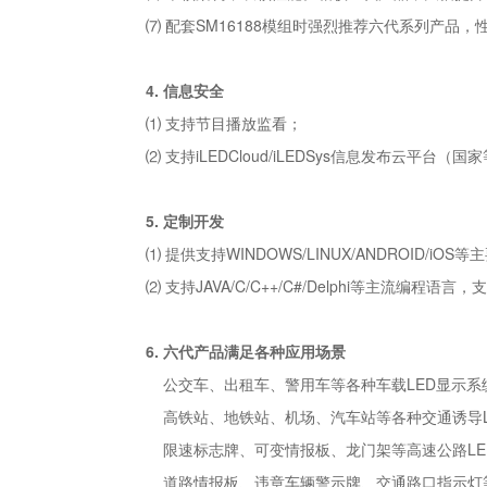
⑺ 配套SM16188模组时强烈推荐六代系列产品，
4.
信息安全
⑴ 支持节目播放监看；
⑵ 支持iLEDCloud/iLEDSys信息发布云
5.
定制开发
⑴ 提供支持WINDOWS/LINUX/ANDROI
⑵ 支持JAVA/C/C++/C#/Delphi等主流编
6. 六代产品满足各种应用场景
公交车、出租车、警用车等各种车载LED显示系
高铁站、地铁站、机场、汽车站等各种交通诱导L
限速标志牌、可变情报板、龙门架等高速公路LE
道路情报板、违章车辆警示牌、交通路口指示灯等