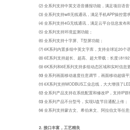
⑵ 全系列支持中英文语音播报功能，满足项目语音
⑶ 全系列支持wifi无线通讯，满足手机APP操控需
⑷ 全系列支持4G无线通讯，满足云平台信息发布
⑸ 全系列支持环境监测功能；
⑹ 全系列支持十字屏、T型屏功能；
⑺ 6K系列内置多组中英文字库，支持全球近20个
⑻ 6E系列支持超长、超高、超大带载：长度≤8192
⑼ 6K系列和6E系列支持多组动态区域和实时信息
⑽ 全系列画面移动速度任意调节，画面移动超级平滑
⑾ 6X系列支持MODBUS工业总线，大大增强了
⑿ 全系列产品支持在系统配置和修改IP，支持IP群
⒀ 全系列产品不分型号，实现U盘节目通配上传；
⒁ 全系列支持蒙古文、希伯来文、阿拉伯文等任
2. 接口丰富，工艺精良