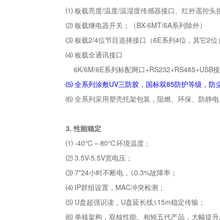
⑴ 板载亮度/温度/温湿度传感器接口、红外遥控头接口
⑵ 板载继电器开关；（BX-6MT/6A系列除外）
⑶ 板载2/4位节目选择接口（6E系列4位，其它2位）
⑷ 板载全通讯接口
6K/6M/6E系列标配网口+RS232+RS485+US
⑸ 全系列涂敷UV三防胶，国标双85防护等级，
⑹ 全系列采用塑壳托架包装，阻燃、环保、防静
3.
性能稳定
⑴ -40℃～80℃环境温度；
⑵ 3.5V-5.5V宽电压；
⑶ 7*24小时不断电，≤0.3%故障率；
⑷ IP群组设置，MAC冲突检测；
⑸ U盘超强识读，U盘延长线≤15m稳定传输；
⑹ 单核架构，双核性能。相较五代产品，大幅提