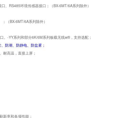
、RS485环境传感器接口；（BX-6MT/6A系列除外）
；（BX-6MT/6A系列除外）
B接口。-YY系列和部分6K/6M系列板载无线wifi，支持选配；
防尘、防潮、防静电、防盐雾；
电、耐高温，直接上屏；
升刷新率和各项性能；